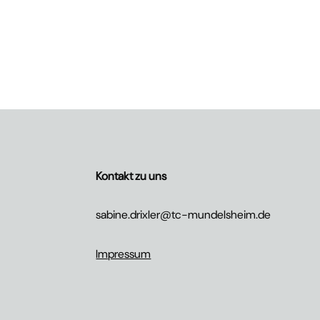
Kontakt zu uns
sabine.drixler@tc-mundelsheim.de
Impressum